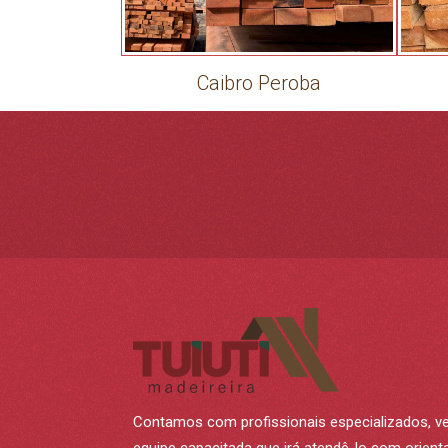
Caibro Peroba
Contamos com profissionais especializados, v
equipe capacitada que irá atendê-lo com orien