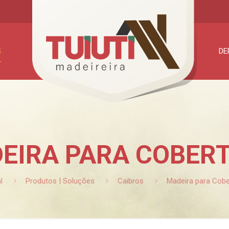
S
DE
EIRA PARA COBER
l
Produtos | Soluções
Caibros
Madeira para Cobe