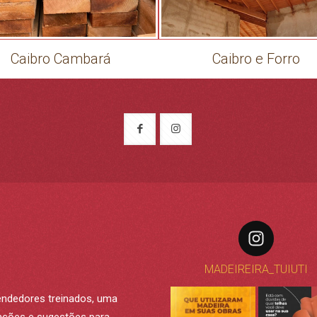
Caibro Cambará
Caibro e Forro
MADEIREIRA_TUIUTI
endedores treinados, uma
madeireira_tuiuti
madeireira_tuiuti
madeireira_tu
tações e sugestões para